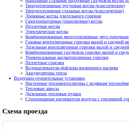
Напольные стальные наддувные газ/дизель котлы 
Твердотопливные чугунные котлы (классические)
Твердотопливные стальные котлы (классические)
Дровяные котлы длительного горения
Газогенераторные (пиролизные) котлы
Пеллетные котлы
Электрические котлы
Комбинированные многотопливные двух-топочные ко
Газовые вентиляторные горелки малой и средней 
Дизельные вентиляторные горелки малой и средне
Комбинированные газ/дизель горелки малой и сре
Универсальные жидкотопливные горелки
Пеллетные горелки
Водонагреватели-бойлеры косвенного нагрева
Аккумуляторы тепла
Воздушно-отопительные установки
Настенные тепловентиляторы с водяным теплообм
Тепловые завесы
Дизельные тепловые пушки
Стационарные нагреватели воздуха с топливной го
Схема проезда