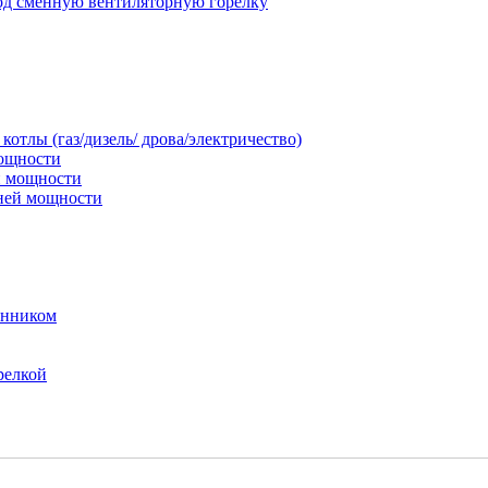
под сменную вентиляторную горелку
тлы (газ/дизель/ дрова/электричество)
мощности
й мощности
дней мощности
енником
релкой