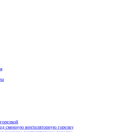
ем
ла
 горелкой
под сменную вентиляторную горелку