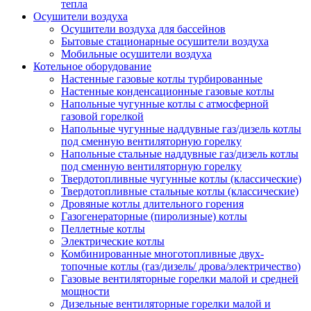
тепла
Осушители воздуха
Осушители воздуха для бассейнов
Бытовые стационарные осушители воздуха
Мобильные осушители воздуха
Котельное оборудование
Настенные газовые котлы турбированные
Настенные конденсационные газовые котлы
Напольные чугунные котлы с атмосферной
газовой горелкой
Напольные чугунные наддувные газ/дизель котлы
под сменную вентиляторную горелку
Напольные стальные наддувные газ/дизель котлы
под сменную вентиляторную горелку
Твердотопливные чугунные котлы (классические)
Твердотопливные стальные котлы (классические)
Дровяные котлы длительного горения
Газогенераторные (пиролизные) котлы
Пеллетные котлы
Электрические котлы
Комбинированные многотопливные двух-
топочные котлы (газ/дизель/ дрова/электричество)
Газовые вентиляторные горелки малой и средней
мощности
Дизельные вентиляторные горелки малой и