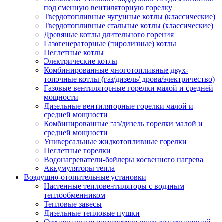
под сменную вентиляторную горелку
Твердотопливные чугунные котлы (классические)
Твердотопливные стальные котлы (классические)
Дровяные котлы длительного горения
Газогенераторные (пиролизные) котлы
Пеллетные котлы
Электрические котлы
Комбинированные многотопливные двух-
топочные котлы (газ/дизель/ дрова/электричество)
Газовые вентиляторные горелки малой и средней
мощности
Дизельные вентиляторные горелки малой и
средней мощности
Комбинированные газ/дизель горелки малой и
средней мощности
Универсальные жидкотопливные горелки
Пеллетные горелки
Водонагреватели-бойлеры косвенного нагрева
Аккумуляторы тепла
Воздушно-отопительные установки
Настенные тепловентиляторы с водяным
теплообменником
Тепловые завесы
Дизельные тепловые пушки
Стационарные нагреватели воздуха с топливной