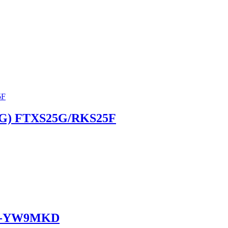
F(G) FTXS25G/RKS25F
CU-YW9MKD