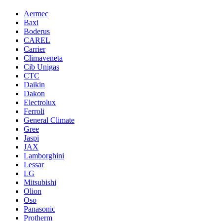
Aermec
Baxi
Boderus
CAREL
Carrier
Climaveneta
Cib Unigas
CTC
Daikin
Dakon
Electrolux
Ferroli
General Climate
Gree
Jaspi
JAX
Lamborghini
Lessar
LG
Mitsubishi
Olion
Oso
Panasonic
Protherm