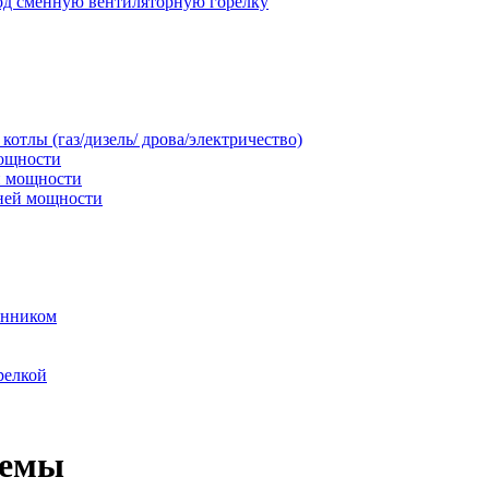
под сменную вентиляторную горелку
тлы (газ/дизель/ дрова/электричество)
мощности
й мощности
дней мощности
енником
релкой
темы