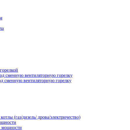
ем
ла
 горелкой
под сменную вентиляторную горелку
под сменную вентиляторную горелку
тлы (газ/дизель/ дрова/электричество)
мощности
й мощности