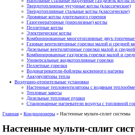
Напольные стальные наддувные газ/дизель котлы 
Твердотопливные чугунные котлы (классические)
Твердотопливные стальные котлы (классические)
Дровяные котлы длительного горения
Газогенераторные (пиролизные) котлы
Пеллетные котлы
Электрические котлы
Комбинированные многотопливные двух-топочные ко
Газовые вентиляторные горелки малой и средней 
Дизельные вентиляторные горелки малой и средне
Комбинированные газ/дизель горелки малой и сре
Универсальные жидкотопливные горелки
Пеллетные горелки
Водонагреватели-бойлеры косвенного нагрева
Аккумуляторы тепла
Воздушно-отопительные установки
Настенные тепловентиляторы с водяным теплообм
Тепловые завесы
Дизельные тепловые пушки
Стационарные нагреватели воздуха с топливной го
Главная
»
Кондиционеры
»
Настенные мульти-сплит системы
Настенные мульти-сплит сис