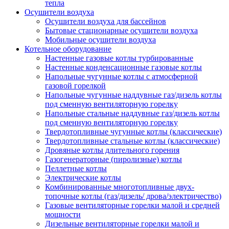
тепла
Осушители воздуха
Осушители воздуха для бассейнов
Бытовые стационарные осушители воздуха
Мобильные осушители воздуха
Котельное оборудование
Настенные газовые котлы турбированные
Настенные конденсационные газовые котлы
Напольные чугунные котлы с атмосферной
газовой горелкой
Напольные чугунные наддувные газ/дизель котлы
под сменную вентиляторную горелку
Напольные стальные наддувные газ/дизель котлы
под сменную вентиляторную горелку
Твердотопливные чугунные котлы (классические)
Твердотопливные стальные котлы (классические)
Дровяные котлы длительного горения
Газогенераторные (пиролизные) котлы
Пеллетные котлы
Электрические котлы
Комбинированные многотопливные двух-
топочные котлы (газ/дизель/ дрова/электричество)
Газовые вентиляторные горелки малой и средней
мощности
Дизельные вентиляторные горелки малой и