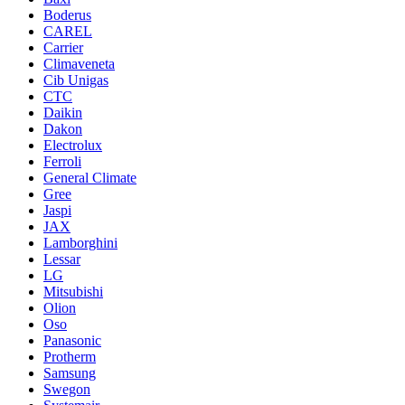
Boderus
CAREL
Carrier
Climaveneta
Cib Unigas
CTC
Daikin
Dakon
Electrolux
Ferroli
General Climate
Gree
Jaspi
JAX
Lamborghini
Lessar
LG
Mitsubishi
Olion
Oso
Panasonic
Protherm
Samsung
Swegon