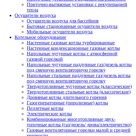
Приточно-вытяжные установки с рекуперацией
тепла
Осушители воздуха
Осушители воздуха для бассейнов
Бытовые стационарные осушители воздуха
Мобильные осушители воздуха
Котельное оборудование
Настенные газовые котлы турбированные
Настенные конденсационные газовые котлы
Напольные чугунные котлы с атмосферной
газовой горелкой
Напольные чугунные наддувные газ/дизель котлы
под сменную вентиляторную горелку
Напольные стальные наддувные газ/дизель котлы
под сменную вентиляторную горелку
Твердотопливные чугунные котлы (классические)
Твердотопливные стальные котлы (классические)
Дровяные котлы длительного горения
Газогенераторные (пиролизные) котлы
Пеллетные котлы
Электрические котлы
Комбинированные многотопливные двух-
топочные котлы (газ/дизель/ дрова/электричество)
Газовые вентиляторные горелки малой и средней
мощности