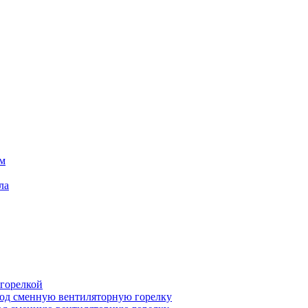
ем
ла
 горелкой
под сменную вентиляторную горелку