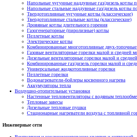
Напольные чугунные наддувные газ/дизель котлы 
Напольные стальные наддувные газ/дизель котлы 
Твердотопливные чугунные котлы (классические)
Твердотопливные стальные котлы (классические)
Дровяные котлы длительного горения
Газогенераторные (пиролизные) котлы
Пеллетные котлы
Электрические котлы
Комбинированные многотопливные двух-топочные ко
Газовые вентиляторные горелки малой и средней 
Дизельные вентиляторные горелки малой и средне
Комбинированные газ/дизель горелки малой и сре
Универсальные жидкотопливные горелки
Пеллетные горелки
Водонагреватели-бойлеры косвенного нагрева
Аккумуляторы тепла
Воздушно-отопительные установки
Настенные тепловентиляторы с водяным теплообм
Тепловые завесы
Дизельные тепловые пушки
Стационарные нагреватели воздуха с топливной го
Инженерные сети
Вентиляция и кондиционирование квартир и коттеджей