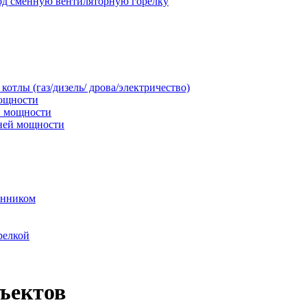
под сменную вентиляторную горелку
тлы (газ/дизель/ дрова/электричество)
мощности
й мощности
дней мощности
енником
релкой
ъектов