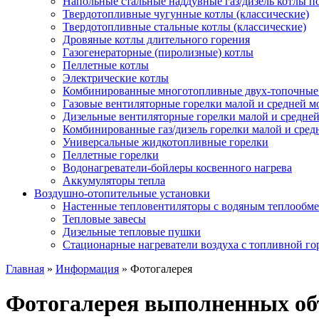
Напольные стальные наддувные газ/дизель котлы 
Твердотопливные чугунные котлы (классические)
Твердотопливные стальные котлы (классические)
Дровяные котлы длительного горения
Газогенераторные (пиролизные) котлы
Пеллетные котлы
Электрические котлы
Комбинированные многотопливные двух-топочные ко
Газовые вентиляторные горелки малой и средней 
Дизельные вентиляторные горелки малой и средне
Комбинированные газ/дизель горелки малой и сре
Универсальные жидкотопливные горелки
Пеллетные горелки
Водонагреватели-бойлеры косвенного нагрева
Аккумуляторы тепла
Воздушно-отопительные установки
Настенные тепловентиляторы с водяным теплообм
Тепловые завесы
Дизельные тепловые пушки
Стационарные нагреватели воздуха с топливной го
Главная
»
Информация
»
Фотогалерея
Фотогалерея выполненных об