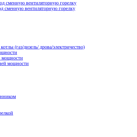
под сменную вентиляторную горелку
под сменную вентиляторную горелку
тлы (газ/дизель/ дрова/электричество)
мощности
й мощности
дней мощности
енником
релкой